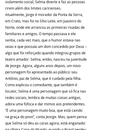
isolamento social, Selma diverte e faz as pessoas 
rirem além dos limites caririenses.
Atualmente, Jorge é morador da Ponta da Serra, 
em Crato, mas foi no Sítio Leite, em Juazeiro do 
Norte, onde ele arrancou as primeiras risadas de 
familiares e amigos. O tempo passava e ele 
sentia, cada vez mais, que o humor estava nas 
veias e que possuía um dom concedido por Deus – 
algo que foi reforçado quando integrou grupos de 
teatro amador. Selma, então, nasceu na juventude 
de Jeorge. Agora, alguns anos depois, um novo 
personagem foi apresentado ao público: seu 
Antônio, pai de Selma, que é cuidado pela filha.
Como explicou o comediante, que também é 
locutor, Selma é uma personagem que só fica nas 
redes sociais, lembra de muitas coisas antigas, 
adora uma fofoca e dar mimos aos pretendentes. 
“É uma personagem muito boa, que está caindo 
na graça do povo”, conta Jeorge. Mas, quem pensa 
que Selma só deu as caras agora, está enganado: 
na última Copa do Mundo, quando o Brasil perdeu 