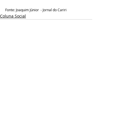
Fonte: Joaquim Júnior  - Jornal do Cariri
Coluna Social
Posts recentes
Ver tudo