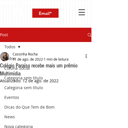
Post
Todos
Cassinha Rocha
Todos
11 de ago. de 2022
1 min de leitura
Colégio Paraíso recebe mais um prêmio
Coluna Social
Multimídia
Categoria sem título
Atualizado:
12 de ago. de 2022
Categoria sem título
Eventos
Dicas do Que Tem de Bom
News
Nova categoria