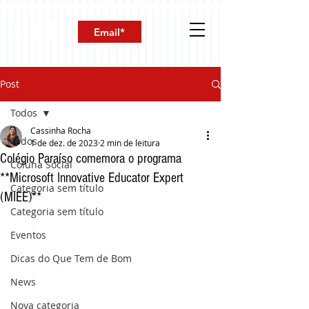
Post
Todos
Cassinha Rocha
Todos
1 de dez. de 2023
2 min de leitura
Colégio Paraíso comemora o programa
Coluna Social
**Microsoft Innovative Educator Expert
Categoria sem título
(MIEE)**
Categoria sem título
Eventos
Dicas do Que Tem de Bom
News
Nova categoria