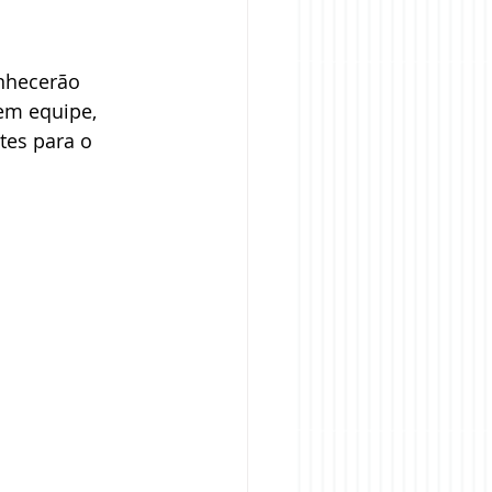
onhecerão 
em equipe, 
tes para o 