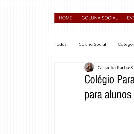
HOME
COLUNA SOCIAL
EV
Todos
Coluna Social
Categor
Cassinha Rocha
8
News
Nova categoria
Colégio Para
para alunos