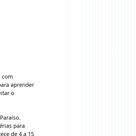
, com 
para aprender 
tar o 
Paraíso. 
érias para 
tece de 4 a 15 