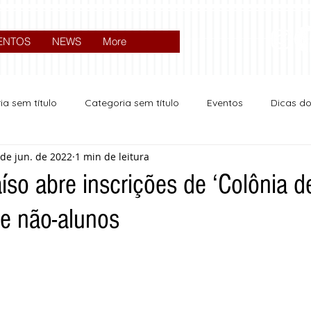
ENTOS
NEWS
More
ia sem título
Categoria sem título
Eventos
Dicas d
 de jun. de 2022
1 min de leitura
Expocrato 2024
Política
íso abre inscrições de ‘Colônia de
 e não-alunos