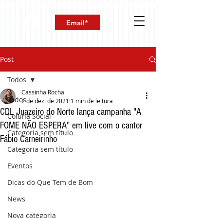
Post
Todos
Cassinha Rocha
Todos
2 de dez. de 2021
1 min de leitura
CDL Juazeiro do Norte lança campanha "A
Coluna Social
FOME NÃO ESPERA" em live com o cantor
Categoria sem título
Fábio Carneirinho
Categoria sem título
Eventos
Dicas do Que Tem de Bom
News
Nova categoria