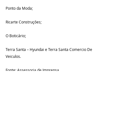
Ponto da Moda;
Ricarte Construções;
O Boticário;
Terra Santa – Hyundai e Terra Santa Comercio De 
Veiculos.
Fonte: Assessoria de Imprensa
Eventos
Posts recentes
Ver tudo