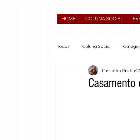
HOME
COLUNA SOCIAL
EV
Todos
Coluna Social
Categor
Cassinha Rocha
2
News
Nova categoria
Casamento 