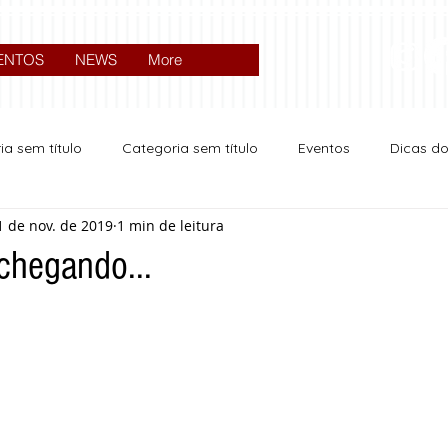
ENTOS
NEWS
More
ia sem título
Categoria sem título
Eventos
Dicas d
1 de nov. de 2019
1 min de leitura
Expocrato 2024
Política
chegando...