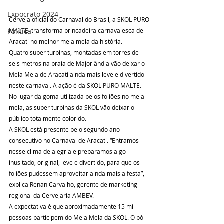
Expocrato 2024
Cerveja oficial do Carnaval do Brasil, a SKOL PURO 
MALTE  transforma brincadeira carnavalesca de 
Política
Aracati no melhor mela mela da história.
Quatro super turbinas, montadas em torres de 
seis metros na praia de Majorlândia vão deixar o 
Mela Mela de Aracati ainda mais leve e divertido 
neste carnaval. A ação é da SKOL PURO MALTE. 
No lugar da goma utilizada pelos foliões no mela 
mela, as super turbinas da SKOL vão deixar o 
público totalmente colorido. 
A SKOL está presente pelo segundo ano 
consecutivo no Carnaval de Aracati. “Entramos 
nesse clima de alegria e preparamos algo 
inusitado, original, leve e divertido, para que os 
foliões pudessem aproveitar ainda mais a festa”, 
explica Renan Carvalho, gerente de marketing 
regional da Cervejaria AMBEV. 
A expectativa é que aproximadamente 15 mil 
pessoas participem do Mela Mela da SKOL. O pó 