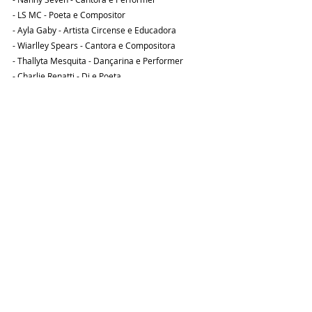
- LS MC - Poeta e Compositor
- Ayla Gaby - Artista Circense e Educadora
- Wiarlley Spears - Cantora e Compositora
- Thallyta Mesquita - Dançarina e Performer 
- Charlie Renatti - Dj e Poeta
Programe na sua agenda
O quê: 1ª Marcha Trans do Cariri
Quando: 26/01/24, às 19h
Onde: Praça São Vicente com chegada à Praça 
Siqueira Campos, no centro do Crato
Quem: o convite é para todas, todos e todes
Eventos
Posts recentes
Ver tudo