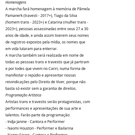
Homenagens
A marcha fará homenagem à memória de Pâmela 
Pamanerk (travesti - 2017+), Tiago da Silva 
(homem trans - 2023+) e Catarina (mulher trans - 
2023+), pessoas assassinadas entre seus 27 a 30 
anos de idade, e ainda assim tiverem seus nomes 
de registros expostos pela mídia, os nomes que 
em vida lutaram para enterrar. 
A marcha também será realizada em nome de 
todas as pessoas trans e travestis que já partiram 
e por todes que vivem no Cariri, numa forma de 
manifestar o repúdio e apresentar nossas 
reivindicações pelo Direito de Viver, porque não 
basta só existir sem a garantia de direitos.
Programação Artística
Artistas trans e travestis serão protagonistas, com 
performances e apresentações de sua arte e 
talentos. Farão parte da programação: 
- Indja Janine - Cantora e Performer
- Naomi Houston - Performer e Bailarina
- Nanny Seven - Cantora e Performer