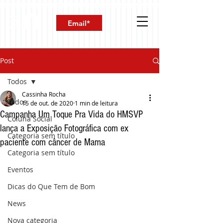
Post
Todos
Cassinha Rocha
Todos
15 de out. de 2020
1 min de leitura
Campanha Um Toque Pra Vida do HMSVP
Coluna Social
lança a Exposição Fotográfica com ex
Categoria sem título
paciente com câncer de Mama
Categoria sem título
Eventos
Dicas do Que Tem de Bom
News
Nova categoria