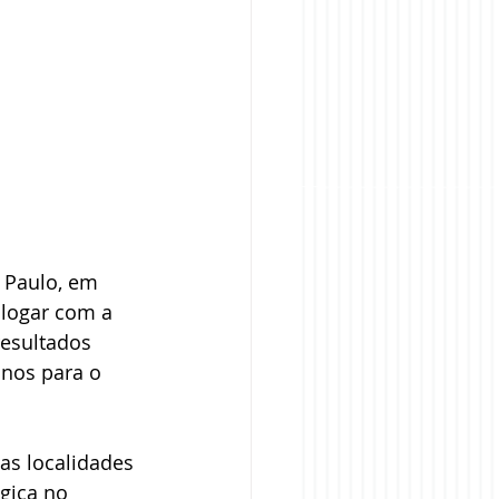
 Paulo, em 
alogar com a 
resultados 
anos para o 
as localidades 
gica no 