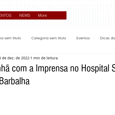
ENTOS
NEWS
More
ia sem título
Categoria sem título
Eventos
Dicas d
5 de dez. de 2022
1 min de leitura
Expocrato 2024
Política
hã com a Imprensa no Hospital 
Barbalha