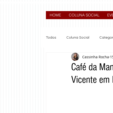
HOME
COLUNA SOCIAL
EV
Todos
Coluna Social
Categor
Cassinha Rocha
1
News
Nova categoria
Café da Man
Vicente em 