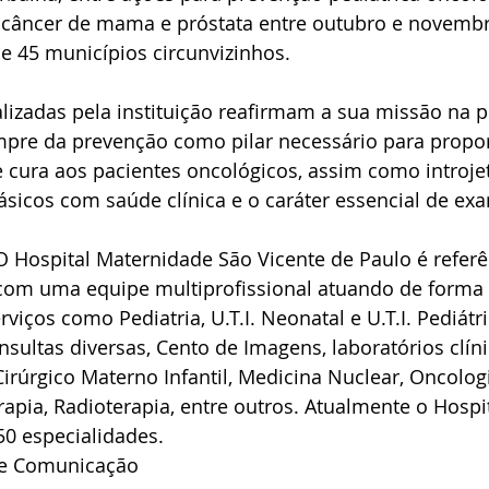
câncer de mama e próstata entre outubro e novemb
 45 municípios circunvizinhos. 
alizadas pela instituição reafirmam a sua missão na
mpre da prevenção como pilar necessário para propor
cura aos pacientes oncológicos, assim como introjet
ásicos com saúde clínica e o caráter essencial de exa
 Hospital Maternidade São Vicente de Paulo é referê
 com uma equipe multiprofissional atuando de forma 
viços como Pediatria, U.T.I. Neonatal e U.T.I. Pediátri
sultas diversas, Cento de Imagens, laboratórios clíni
Cirúrgico Materno Infantil, Medicina Nuclear, Oncologi
rapia, Radioterapia, entre outros. Atualmente o Hospi
50 especialidades.
de Comunicação 