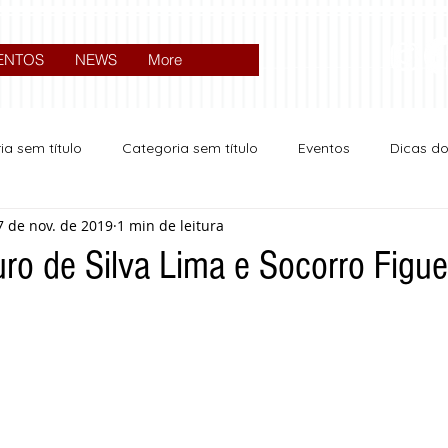
ENTOS
NEWS
More
ia sem título
Categoria sem título
Eventos
Dicas d
7 de nov. de 2019
1 min de leitura
Expocrato 2024
Política
ro de Silva Lima e Socorro Figu