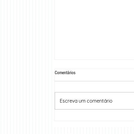
Comentários
Escreva um comentário
Cariri Summit 2025: dois dias de
inovação, troca de experiências e
inspiração no coração do Cariri