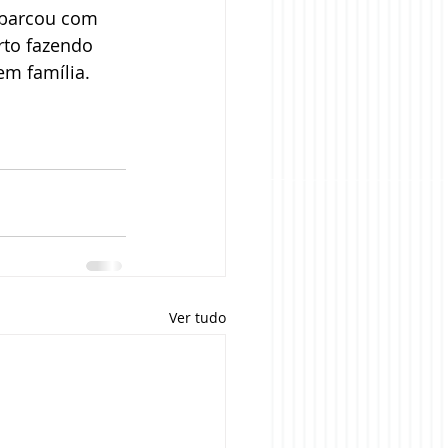
mbarcou com 
rto fazendo 
m família. 
Ver tudo