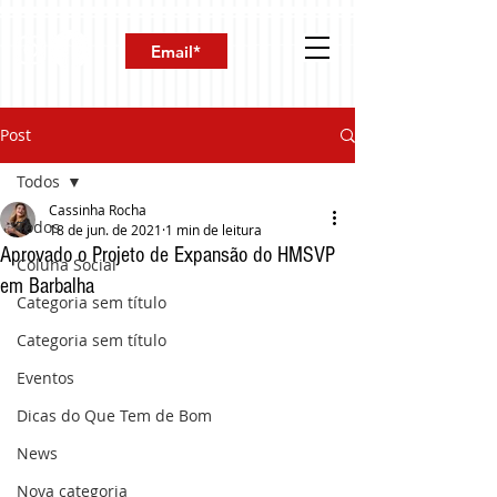
Post
Todos
Cassinha Rocha
Todos
18 de jun. de 2021
1 min de leitura
Aprovado o Projeto de Expansão do HMSVP
Coluna Social
em Barbalha
Categoria sem título
Categoria sem título
Eventos
Dicas do Que Tem de Bom
News
Nova categoria