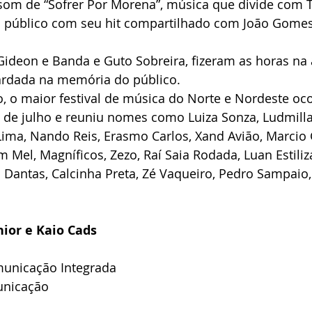
om de “Sofrer Por Morena”, música que divide com Tar
úblico com seu hit compartilhado com João Gomes,
Gideon e Banda e Guto Sobreira, fizeram as horas na 
uardada na memória do público.
o, o maior festival de música do Norte e Nordeste oco
 de julho e reuniu nomes como Luiza Sonza, Ludmilla
Lima, Nando Reis, Erasmo Carlos, Xand Avião, Marcio 
Mel, Magníficos, Zezo, Raí Saia Rodada, Luan Estiliz
 Dantas, Calcinha Preta, Zé Vaqueiro, Pedro Sampaio, 
nior e Kaio Cads
municação Integrada
unicação 