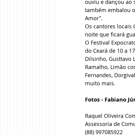
ouviu e dançou ao s
também embalou o p
Amor”.
Os cantores locais 
noite que ficará g
O Festival Expocrat
do Ceará de 10 a 17
Dilsinho, Gusttavo 
Ramalho, Limão com 
Fernandes, Dorgival
muito mais.
Fotos - Fabiano Jú
Raquel Oliveira Co
Assessoria de Com
(88) 997085922