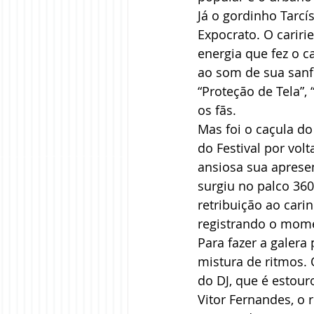
Já o gordinho Tarcí
Expocrato. O carir
energia que fez o c
ao som de sua sanf
“Proteção de Tela”,
os fãs.
Mas foi o caçula do
do Festival por vo
ansiosa sua aprese
surgiu no palco 360
retribuição ao cari
registrando o mome
Para fazer a galera
mistura de ritmos. 
do DJ, que é estour
Vitor Fernandes, o r