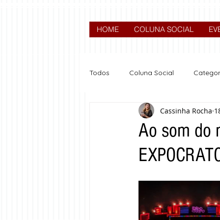
HOME
COLUNA SOCIAL
EV
Todos
Coluna Social
Categor
Cassinha Rocha
1
News
Nova categoria
Ao som do m
EXPOCRATO 