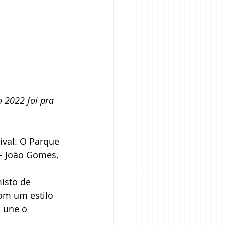
o 2022 foi pra 
ival. O Parque 
 - João Gomes, 
misto de 
om um estilo 
 une o 