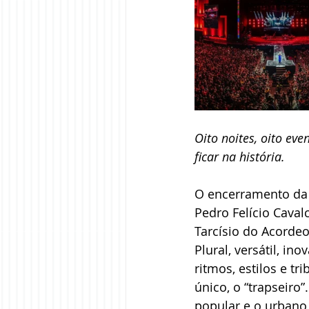
Oito noites, oito eve
ficar na história.
O encerramento da 
Pedro Felício Caval
Tarcísio do Acordeo
Plural, versátil, in
ritmos, estilos e t
único, o “trapseiro
popular e o urbano 