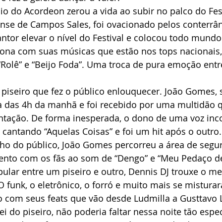
sio do Acordeon zerou a vida ao subir no palco do Fest
iense de Campos Sales, foi ovacionado pelos conterrâ
antor elevar o nível do Festival e colocou todo mundo
ona com suas músicas que estão nos tops nacionais,
 “Rolê” e “Beijo Foda”. Uma troca de pura emoção entr
 piseiro que fez o público enlouquecer. João Gomes, 
lta das 4h da manhã e foi recebido por uma multidão 
ntação. De forma inesperada, o dono de uma voz inc
 cantando “Aquelas Coisas” e foi um hit após o outro
nho do público, João Gomes percorreu a área de segu
nto com os fãs ao som de “Dengo” e “Meu Pedaço d
 pular entre um piseiro e outro, Dennis DJ trouxe o me
O funk, o eletrônico, o forró e muito mais se mistura
o com seus feats que vão desde Ludmilla a Gusttavo 
ei do piseiro, não poderia faltar nessa noite tão espec