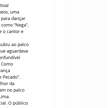
ival 
neos, uma 
 para dançar 
 como “Nega”, 
e o cantor e 
subiu ao palco 
que aguardava 
onfundível 
. Como 
rança 
e Pecado”.
lhor da 
ram no palco 
Lima.
ial. O público 