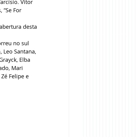
císio. Vitor 
 “Se For 
abertura desta 
rreu no sul 
, Leo Santana, 
Grayck, Elba 
ado, Mari 
Zé Felipe e 