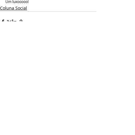
Um luxooooo!
Coluna Social
Posts recentes
Ver tudo