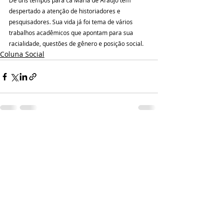
De uns tempos para cá Maria de Araújo tem 
despertado a atenção de historiadores e 
pesquisadores. Sua vida já foi tema de vários 
trabalhos acadêmicos que apontam para sua 
racialidade, questões de gênero e posição social.
Coluna Social
Posts recentes
Ver tudo