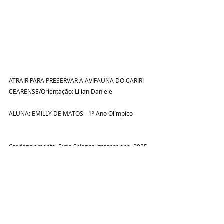
ATRAIR PARA PRESERVAR A AVIFAUNA DO CARIRI 
CEARENSE/Orientação: Lilian Daniele
ALUNA: EMILLY DE MATOS - 1º Ano Olímpico
Credenciamento  Expo Science International 2025 
- Abhu Dhabi - Emirados Árabes Unidos.
Coluna Social