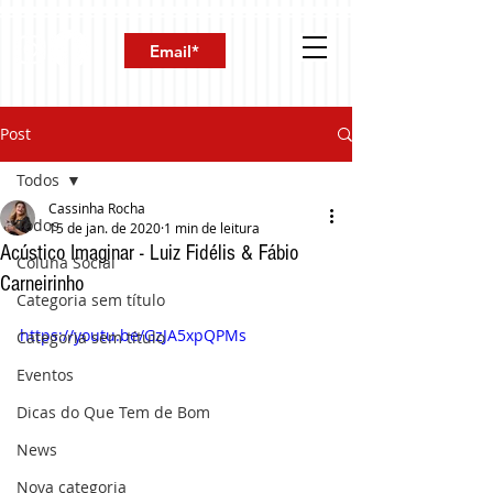
Post
Todos
Cassinha Rocha
Todos
15 de jan. de 2020
1 min de leitura
Acústico Imaginar - Luiz Fidélis & Fábio
Coluna Social
Carneirinho
Categoria sem título
https://youtu.be/GzJA5xpQPMs
Categoria sem título
Eventos
Dicas do Que Tem de Bom
News
Nova categoria