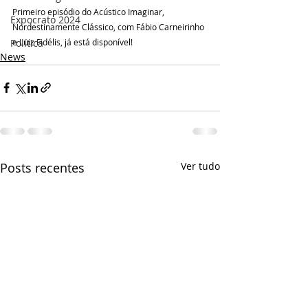
Primeiro episódio do Acústico Imaginar, 
Expocrato 2024
Nordestinamente Clássico, com Fábio Carneirinho 
e Luiz Fidélis, já está disponível! 
Política
News
Posts recentes
Ver tudo