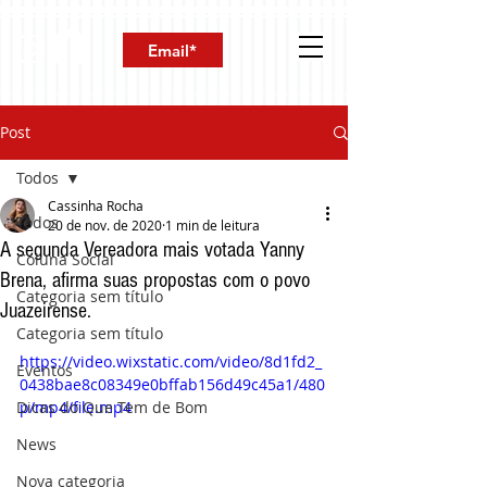
Post
Todos
Cassinha Rocha
Todos
20 de nov. de 2020
1 min de leitura
A segunda Vereadora mais votada Yanny
Coluna Social
Brena, afirma suas propostas com o povo
Categoria sem título
Juazeirense.
Categoria sem título
https://video.wixstatic.com/video/8d1fd2_
Eventos
0438bae8c08349e0bffab156d49c45a1/480
Dicas do Que Tem de Bom
p/mp4/file.mp4
News
Nova categoria