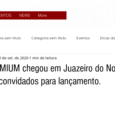
ENTOS
NEWS
More
ia sem título
Categoria sem título
Eventos
Dicas d
0 de set. de 2020
1 min de leitura
Expocrato 2024
Política
IUM chegou em Juazeiro do No
convidados para lançamento.