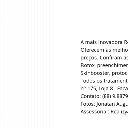
A mais inovadora R
Oferecem as melhor
preços. Confiram a
Botox, preenchimen
Skinbooster, proto
Todos os tratamento
n°.175, Loja 8 . Fa
Contato: (88) 9.887
Fotos: Jonatan Aug
Assessoria : Realiz