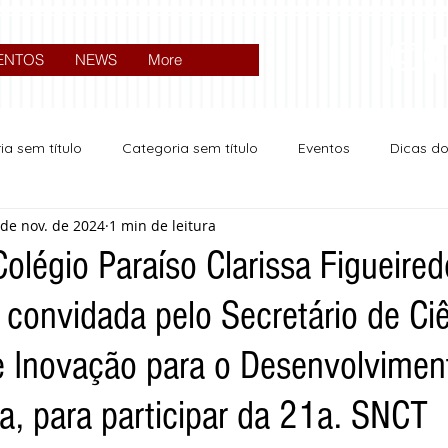
ENTOS
NEWS
More
ia sem título
Categoria sem título
Eventos
Dicas d
 de nov. de 2024
1 min de leitura
Expocrato 2024
Política
olégio Paraíso Clarissa Figueired
 convidada pelo Secretário de Ciê
e Inovação para o Desenvolviment
a, para participar da 21a. SNCT