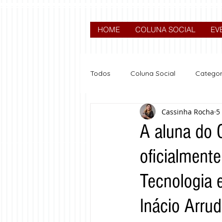
HOME
COLUNA SOCIAL
EV
Todos
Coluna Social
Categor
Cassinha Rocha
5
News
Nova categoria
A aluna do C
oficialmente
Tecnologia 
Inácio Arrud