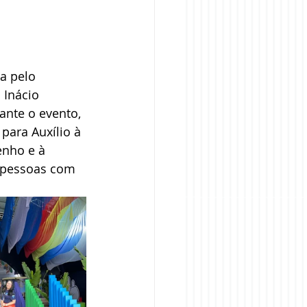
a pelo 
 Inácio 
ante o evento, 
para Auxílio à 
enho e à 
e pessoas com 