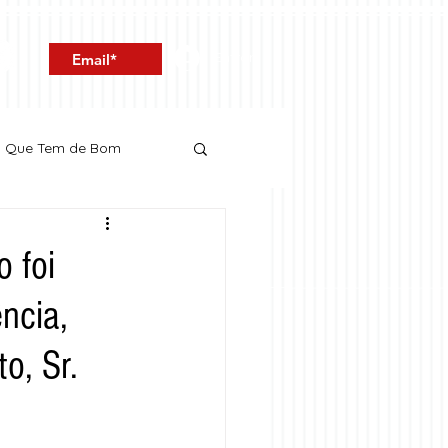
Entrar
o Que Tem de Bom
o foi
ncia,
o, Sr.