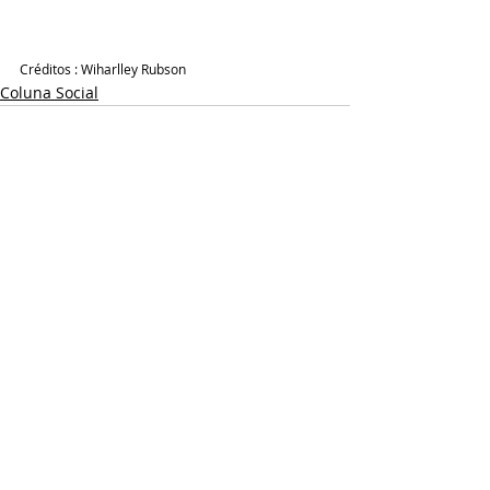
Créditos : Wiharlley Rubson
Coluna Social
Posts recentes
Ver tudo