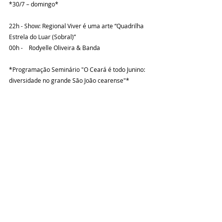
*30/7 – domingo*
22h - Show: Regional Viver é uma arte “Quadrilha 
Estrela do Luar (Sobral)”     	
00h -    Rodyelle Oliveira & Banda
*Programação Seminário "O Ceará é todo Junino: 
diversidade no grande São João cearense"*
Data: 26, 27 e 28 de julho, sexta, sábado e 
domingo
Local: Casa da Cultura | Cine Faulb Rangel | 
Galeria Amarela (Av. Dom José, 881 - Centro, 
Sobral)
*26 de julho, sexta-feira*
*Horário: 10h às 12h*
 - São João de Maracanaú: o maior São João do 
Planeta;
- Festival de Quadrilhas Uruoca (FGU): o maior 
São João do interior do Ceará;