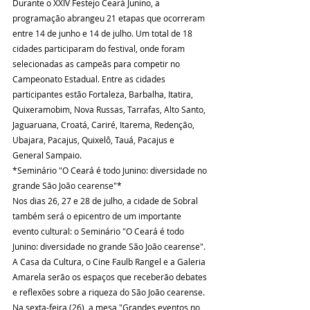
Durante o XXIV Festejo Ceará Junino, a 
programação abrangeu 21 etapas que ocorreram 
entre 14 de junho e 14 de julho. Um total de 18 
cidades participaram do festival, onde foram 
selecionadas as campeãs para competir no 
Campeonato Estadual. Entre as cidades 
participantes estão Fortaleza, Barbalha, Itatira, 
Quixeramobim, Nova Russas, Tarrafas, Alto Santo, 
Jaguaruana, Croatá, Cariré, Itarema, Redenção, 
Ubajara, Pacajus, Quixelô, Tauá, Pacajus e 
General Sampaio.
*Seminário "O Ceará é todo Junino: diversidade no 
grande São João cearense"*
Nos dias 26, 27 e 28 de julho, a cidade de Sobral 
também será o epicentro de um importante 
evento cultural: o Seminário "O Ceará é todo 
Junino: diversidade no grande São João cearense". 
A Casa da Cultura, o Cine Faulb Rangel e a Galeria 
Amarela serão os espaços que receberão debates 
e reflexões sobre a riqueza do São João cearense. 
Na sexta-feira (26), a mesa "Grandes eventos no 