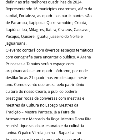
definir as três melhores quadrilhas de 2024.
Representando 16 municípios cearenses, além da 
capital, Fortaleza, as quadrilhas participantes são 
de Parambu, Itapipoca, Quixeramobim, Croatá, 
Itapiúna, Ipú, Milagres, Itatira, Crateús, Cascavel, 
Pacajus, Quixeré, Iguatu, Juazeiro do Norte e 
Jaguaruana.
O evento contará com diversos espaços temáticos 
com cenografia para encantar o público. A Arena 
Princesas e Tapuios será o espaço com 
arquibancadas e um quadrilhódromo, por onde 
desfilarão as 21 quadrilhas em destaque neste 
ano. Como evento que preza pelo patrimônio 
cultura do nosso Ceará, o público poderá 
prestigiar rodas de conversas com mestras e 
mestres da Cultura no Espaço Mestres da 
Tradição – Mestre Panteca. Já a Feira de 
Artesanato e Mercado da Roça: Mestra Dona Rita 
reunirá riquezas do artesanato e da culinária 
junina. O palco Vitrola Junina – Rapaz Latino-
Americano está sendo montado para receber 