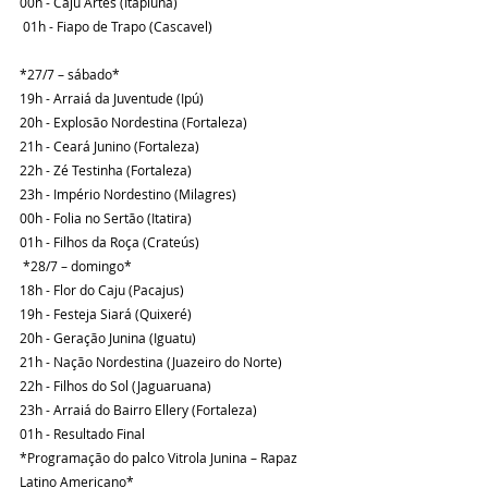
00h - Caju Artes (Itapiúna)
 01h - Fiapo de Trapo (Cascavel)
*27/7 – sábado*
19h - Arraiá da Juventude (Ipú)
20h - Explosão Nordestina (Fortaleza)
21h - Ceará Junino (Fortaleza)
22h - Zé Testinha (Fortaleza)
23h - Império Nordestino (Milagres)
00h - Folia no Sertão (Itatira)
01h - Filhos da Roça (Crateús)
 *28/7 – domingo*
18h - Flor do Caju (Pacajus)
19h - Festeja Siará (Quixeré)
20h - Geração Junina (Iguatu)
21h - Nação Nordestina (Juazeiro do Norte)
22h - Filhos do Sol (Jaguaruana)
23h - Arraiá do Bairro Ellery (Fortaleza)
01h - Resultado Final
*Programação do palco Vitrola Junina – Rapaz 
Latino Americano*