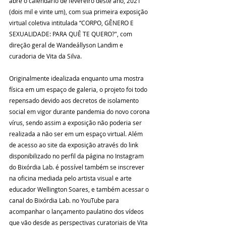
abre o calendário de fevereiro deste ano, 2021 
(dois mil e vinte um), com sua primeira exposição 
virtual coletiva intitulada “CORPO, GÊNERO E 
SEXUALIDADE: PARA QUÊ TE QUERO?", com 
direção geral de Wandeállyson Landim e 
curadoria de Vita da Silva.
Originalmente idealizada enquanto uma mostra 
física em um espaço de galeria, o projeto foi todo 
repensado devido aos decretos de isolamento 
social em vigor durante pandemia do novo corona 
vírus, sendo assim a exposição não poderia ser 
realizada a não ser em um espaço virtual. Além 
de acesso ao site da exposição através do link 
disponibilizado no perfil da página no Instagram 
do Bixórdia Lab. é possível também se inscrever 
na oficina mediada pelo artista visual e arte 
educador Wellington Soares, e também acessar o 
canal do Bixórdia Lab. no YouTube para 
acompanhar o lançamento paulatino dos vídeos 
que vão desde as perspectivas curatoriais de Vita 