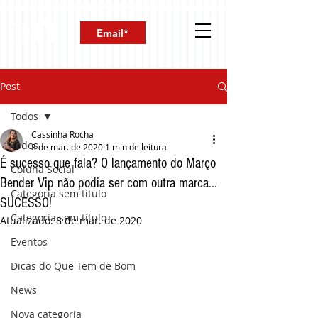
Post
Todos
Cassinha Rocha
Todos
8 de mar. de 2020
1 min de leitura
É sucesso que fala? O lançamento do Março
Coluna Social
Bender Vip não podia ser com outra marca...
Categoria sem título
SUCESSO!
Categoria sem título
Atualizado:
8 de mar. de 2020
Eventos
Dicas do Que Tem de Bom
News
Nova categoria